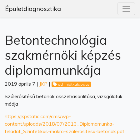
Épületdiagnosztika
Betontechnológia
szakmérnöki képzés
diplomamunkája
2019 április 7 |
JKP
|
schmidtkalapacs
Szálerősítésű betonok összehasonlítása, vizsgálatuk
módja
https://jkpstatic.com/cms/wp-
content/uploads/2018/07/2013_Diplomamunka-
feladat_Szintetikus-makro-szalerositesu-betonok.pdf