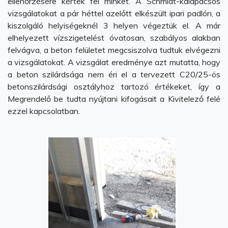
ellenőrzésére kértek fel minket. A Schmidt-kalapácsos
vizsgálatokat a pár héttel azelőtt elkészült ipari padlón, a
kiszolgáló helyiségeknél 3 helyen végeztük el. A már
elhelyezett vízszigetelést óvatosan, szabályos alakban
felvágva, a beton felületet megcsiszolva tudtuk elvégezni
a vizsgálatokat. A vizsgálat eredménye azt mutatta, hogy
a beton szilárdsága nem éri el a tervezett C20/25-ös
betonszilárdsági osztályhoz tartozó értékeket, így a
Megrendelő be tudta nyújtani kifogásait a Kivitelező felé
ezzel kapcsolatban.