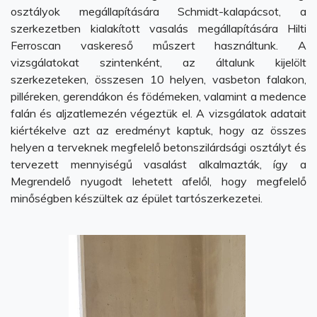
osztályok megállapítására Schmidt-kalapácsot, a
szerkezetben kialakított vasalás megállapítására Hilti
Ferroscan vaskereső műszert használtunk. A
vizsgálatokat szintenként, az általunk kijelölt
szerkezeteken, összesen 10 helyen, vasbeton falakon,
pilléreken, gerendákon és födémeken, valamint a medence
falán és aljzatlemezén végeztük el. A vizsgálatok adatait
kiértékelve azt az eredményt kaptuk, hogy az összes
helyen a terveknek megfelelő betonszilárdsági osztályt és
tervezett mennyiségű vasalást alkalmazták, így a
Megrendelő nyugodt lehetett afelől, hogy megfelelő
minőségben készültek az épület tartószerkezetei.