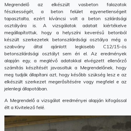
Megrendelő az elkészült vasbeton falazatok
fészkességét, a beton felület egyenetlenségeit
tapasztalta, ezért kíváncsi volt a beton szilárdsági
osztályára is. A vizsgálatok adatait kiértékelve
megállapítottuk, hogy a helyszíni keverésű betonból
készült szerkezetek betonszilárdsági osztálya még a
szabvány által ajánlott legkisebb C12/15-ös
betonszilárdsági osztályt sem éri el. Az eredmények
alapján egy, a meglévő adatokkal elvégzett ellenőrző
számítás készítését javasoltuk a Megrendelőnek, hogy
meg tudják állapítani azt, hogy később szükség lesz e az
elkészült szerkezet megerősítésére vagy megfelel e az
jelenlegi állapotában.
A Megrendelő a vizsgálat eredményei alapján kifogással
élt a Kivitelező felé.