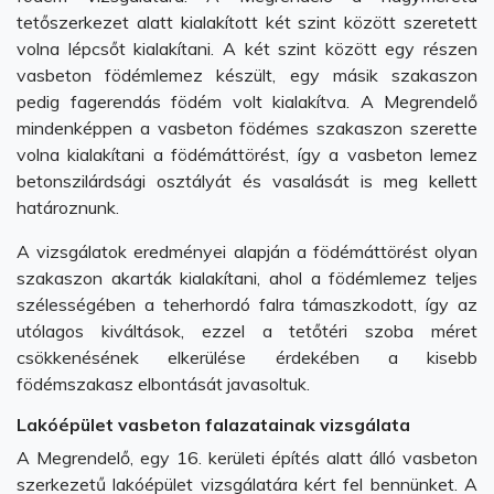
tetőszerkezet alatt kialakított két szint között szeretett
volna lépcsőt kialakítani. A két szint között egy részen
vasbeton födémlemez készült, egy másik szakaszon
pedig fagerendás födém volt kialakítva. A Megrendelő
mindenképpen a vasbeton födémes szakaszon szerette
volna kialakítani a födémáttörést, így a vasbeton lemez
betonszilárdsági osztályát és vasalását is meg kellett
határoznunk.
A vizsgálatok eredményei alapján a födémáttörést olyan
szakaszon akarták kialakítani, ahol a födémlemez teljes
szélességében a teherhordó falra támaszkodott, így az
utólagos kiváltások, ezzel a tetőtéri szoba méret
csökkenésének elkerülése érdekében a kisebb
födémszakasz elbontását javasoltuk.
Lakóépület vasbeton falazatainak vizsgálata
A Megrendelő, egy 16. kerületi építés alatt álló vasbeton
szerkezetű lakóépület vizsgálatára kért fel bennünket. A