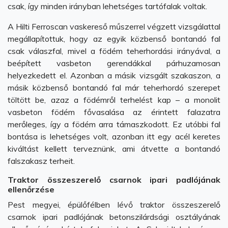
csak, így minden irányban lehetséges tartófalak voltak.
A Hilti Ferroscan vaskereső műszerrel végzett vizsgálattal
megállapítottuk, hogy az egyik közbenső bontandó fal
csak válaszfal, mivel a födém teherhordási irányával, a
beépített vasbeton gerendákkal párhuzamosan
helyezkedett el. Azonban a másik vizsgált szakaszon, a
másik közbenső bontandó fal már teherhordó szerepet
töltött be, azaz a födémről terhelést kap – a monolit
vasbeton födém fővasalása az érintett falazatra
merőleges, így a födém arra támaszkodott. Ez utóbbi fal
bontása is lehetséges volt, azonban itt egy acél keretes
kiváltást kellett terveznünk, ami átvette a bontandó
falszakasz terheit.
Traktor összeszerelő csarnok ipari padlójának
ellenőrzése
Pest megyei, épülőfélben lévő traktor összeszerelő
csarnok ipari padlójának betonszilárdsági osztályának