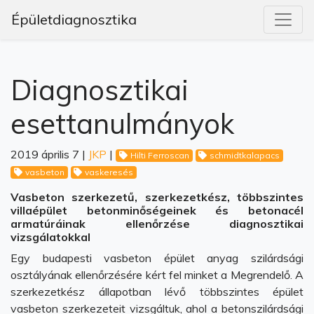
Épületdiagnosztika
Diagnosztikai
esettanulmányok
2019 április 7 |
JKP
|
Hilti Ferroscan
schmidtkalapacs
vasbeton
vaskeresés
Vasbeton szerkezetű, szerkezetkész, többszintes
villaépület betonminőségeinek és betonacél
armatúráinak ellenőrzése diagnosztikai
vizsgálatokkal
Egy budapesti vasbeton épület anyag szilárdsági
osztályának ellenőrzésére kért fel minket a Megrendelő. A
szerkezetkész állapotban lévő többszintes épület
vasbeton szerkezeteit vizsgáltuk, ahol a betonszilárdsági