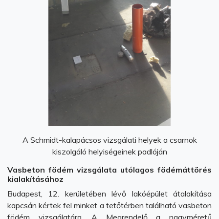
A Schmidt-kalapácsos vizsgálati helyek a csarnok
kiszolgáló helyiségeinek padlóján
Vasbeton födém vizsgálata utólagos födémáttörés
kialakításához
Budapest, 12. kerületében lévő lakóépület átalakítása
kapcsán kértek fel minket a tetőtérben található vasbeton
födém vizsgálatára. A Megrendelő a nagyméretű