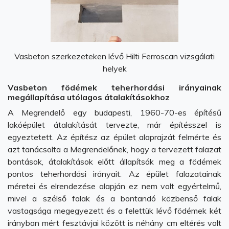
Vasbeton szerkezeteken lévő Hilti Ferroscan vizsgálati
helyek
Vasbeton födémek teherhordási irányainak
megállapítása utólagos átalakításokhoz
A Megrendelő egy budapesti, 1960-70-es építésű
lakóépület átalakítását tervezte, már építésszel is
egyeztetett. Az építész az épület alaprajzát felmérte és
azt tanácsolta a Megrendelőnek, hogy a tervezett falazat
bontások, átalakítások előtt állapítsák meg a födémek
pontos teherhordási irányait. Az épület falazatainak
méretei és elrendezése alapján ez nem volt egyértelmű,
mivel a szélső falak és a bontandó közbenső falak
vastagsága megegyezett és a felettük lévő födémek két
irányban mért fesztávjai között is néhány cm eltérés volt